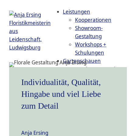
Seitenanfang
Leistungen
Kooperationen
Showroom-
Gestaltung
Workshops +
Schulungen
Gartenschauen
Landesgartenschau
Wangen
Individualität, Qualität,
Bundesgartenschau
Hingabe und viel Liebe
Mannheim
Landesgartenschau
zum Detail
Neuenburg
Landesgartenschau
Überlingen
Anja Ersing
Fachpublikationen